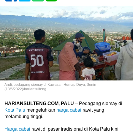
Andi, pedagang siomay di Kawasan Huntap Duyu, Senin
(13/6/2022)/hariansulteng
HARIANSULTENG.COM, PALU
– Pedagang siomay di
Kota Palu
mengeluhkan
harga cabai
rawit yang
melambung tinggi.
Harga cabai
rawit di pasar tradisional di Kota Palu kini