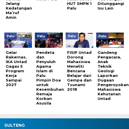
Jelang
HUT SMPN 1
Ditunggangi
Kedatangan
Palu
Isu Lain
Ma’ruf
Amin
Palu
Palu
Palu
Palu
Gelar
Pendeta
FISIP Untad
Gandeng
Rakernas,
dan
Dorong
Pengacara,
IKA Untad
Penyuluh
Mahasiswa
Anak
Gagas 5
Agama
Meneliti
Teknik
Program
Islam di
Bencana
Geologi
Kerja
Palu
Belajar dari
Laporkan
Sampai
Pimpin Doa
Gempa dan
Dugaan
2027
untuk
Tsunami
Pengeroyokan
Kesembuhan
2018
Mahasiswa
Remaja
Kehutanan
Korban
Untad
Asusila
SULTENG