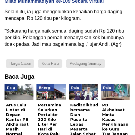
Milad Muhammadiyah ke-109 Secara Virtual
Selain itu, ia juga mengeluhkan kenaikan harga daging
mencapai Rp 120 ribu per kilogram.
“Sekarang harga naik semua, daging sudah Rp 120 ribu
per kilo. Pelanggan pernah menanyakan kok bumbunya
tidak pedas. Jadi mau bagaimana lagi,” ujar Andi. (Agr)
Harga Cabai
Kota Palu
Pedagang Siomay
Baca Juga
Palu
Energi
Palu
Palu
Arus Lalu
Pertamina
Kadisdikbud
PB
Lintas di
Salurkan
bersama
Alkhairaat
Depan
Pertalite
Diah
Minta
Kantor PB
320 Kilo
Puspita
Kasus
Alkhairaat
Liter Per
Lepas
Penghinaan
Masih
Hari di
Peserta
ke Guru
Normal
Kota Palu
Jalan Sehat
Tua Jangan