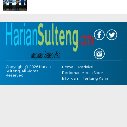
Copyright @ 2026 Harian
Home
Redaksi
Sulteng, All Rights
Pedoman Media Siber
Reserved
Info Iklan
Tentang Kami