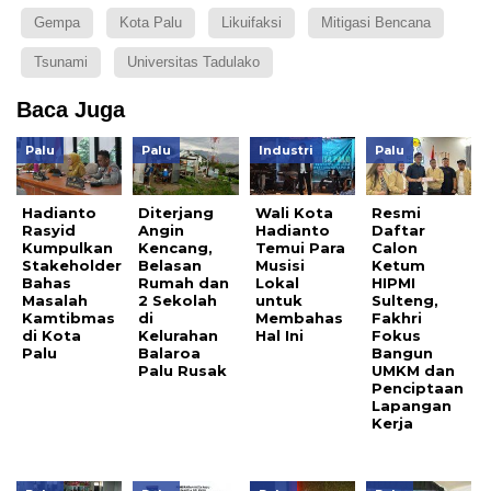
Gempa
Kota Palu
Likuifaksi
Mitigasi Bencana
Tsunami
Universitas Tadulako
Baca Juga
Palu
Palu
Industri
Palu
Hadianto
Diterjang
Wali Kota
Resmi
Rasyid
Angin
Hadianto
Daftar
Kumpulkan
Kencang,
Temui Para
Calon
Stakeholder
Belasan
Musisi
Ketum
Bahas
Rumah dan
Lokal
HIPMI
Masalah
2 Sekolah
untuk
Sulteng,
Kamtibmas
di
Membahas
Fakhri
di Kota
Kelurahan
Hal Ini
Fokus
Palu
Balaroa
Bangun
Palu Rusak
UMKM dan
Penciptaan
Lapangan
Kerja