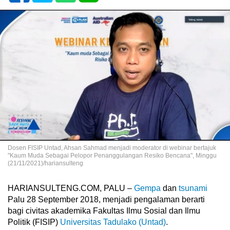
Dosen FISIP Untad, Ahsan Sahmad menjadi moderator di webinar bertajuk
"Kaum Muda Sebagai Pelopor Penanggulangan Resiko Bencana", Minggu
(21/11/2021)/hariansulteng
HARIANSULTENG.COM, PALU –
Gempa
dan
tsunami
Palu 28 September 2018, menjadi pengalaman berarti
bagi civitas akademika Fakultas Ilmu Sosial dan Ilmu
Politik (FISIP)
Universitas Tadulako (Untad)
.