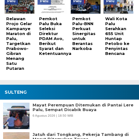
Palu
Palu
Palu
Palu
Relawan
Pemkot
Pemkot
Wali Kota
Projo Gelar
Palu Buka
Palu-BNN
Palu
Kampanye
Seleksi
Perkuat
Serahkan
Maraton di
Direktur
Sinergitas
655 Unit
Palu,
PDAM Avo,
untuk
Huntap
Targetkan
Berikut
Berantas
Petobo ke
Prabowo-
Syarat dan
Narkoba
Penyintas
Gibran
Ketentuannya
Bencana
Menang
Satu
Putaran
SULTENG
Mayat Perempuan Ditemukan di Pantai Lere
Palu, Sempat Dicabik Buaya
6 Agustus 2026 | 18:50 WIB
Jatuh dari Tongkang, Pekerja Tambang di
Morut Ditemukan Tewas