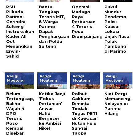
PSU
Bantu
Operasi
Pukul
Pilkada
Tangkap
Madago
Mundur
Parimo:
Teroris MIT,
Raya
Pendemo,
Gerindra
8 Warga
Perburuan
Polisi
Sulteng
Parimo
4 Teroris
Kuasai
Instruksikan
Dapat
Poso
Lokasi
Kader All
Penghargaan
Diperpanjang
Unjuk Rasa
Out
dari Polda
Tolak
Menangkan
Sulteng
Tambang
Erwin-
di Parimo
Sahid
Parigi
Parigi
Parigi
Parigi
Moutong
Moutong
Moutong
Moutong
Belum
Ketika Janji
Polhut
Niat Pergi
Tertangkap,
‘Fokus
Gakkum
Memancing,
Baliho
Pertanian’
Diminta
Nelayan di
Wajah 4
Anwar
Tindak
Parimo
DPO
Hafid
Tegas PETI
Hilang
Teroris
Bergeser
di Kawasan
Poso
ke Ambisi
Hutan Hulu
Kembali
Nikel
Sungai
Disebar
Taopa