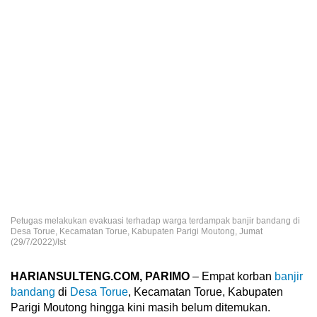
Petugas melakukan evakuasi terhadap warga terdampak banjir bandang di
Desa Torue, Kecamatan Torue, Kabupaten Parigi Moutong, Jumat
(29/7/2022)/Ist
HARIANSULTENG.COM, PARIMO
– Empat korban
banjir
bandang
di
Desa Torue
, Kecamatan Torue, Kabupaten
Parigi Moutong hingga kini masih belum ditemukan.